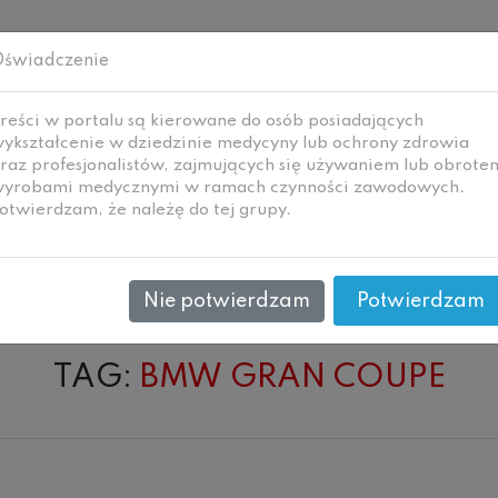
świadczenie
reści w portalu są kierowane do osób posiadających
ykształcenie w dziedzinie medycyny lub ochrony zdrowia
raz profesjonalistów, zajmujących się używaniem lub obrote
yrobami medycznymi w ramach czynności zawodowych.
i
Technologie i
Wywiady
Ne
otwierdzam, że należę do tej grupy.
zanie
materiały
Nie potwierdzam
Potwierdzam
TAG:
BMW GRAN COUPE