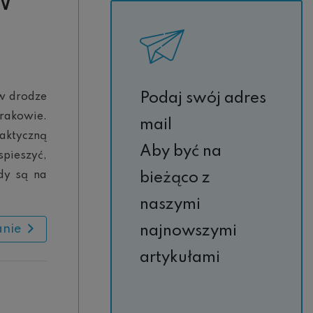
W
Podaj swój adres
 w drodze
rakowie.
mail
aktyczną
Aby być na
spieszyć,
zdy są na
bieżąco z
naszymi
anie
najnowszymi
artykułami