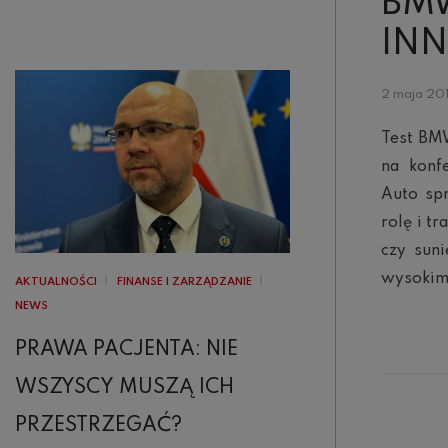
BMW
INN
2 maja 20
Test BMW
na konf
Auto sp
rolę i t
czy suni
wysokim
AKTUALNOŚCI
FINANSE I ZARZĄDZANIE
NEWS
PRAWA PACJENTA: NIE
WSZYSCY MUSZĄ ICH
PRZESTRZEGAĆ?