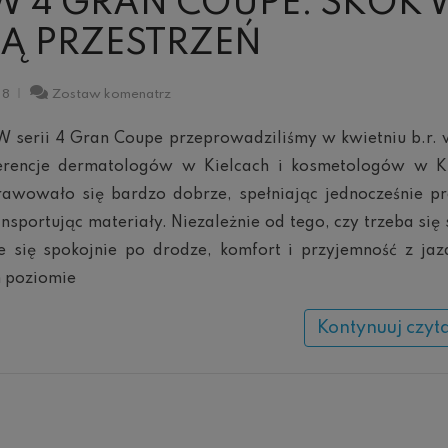
 4 GRAN COUPE: SKOK 
Ą PRZESTRZEŃ
BMW
18
Zostaw komenatrz
4
Gran
 serii 4 Gran Coupe przeprowadziliśmy w kwietniu b.r.
Coupe:
skok
erencje dermatologów w Kielcach i kosmetologów w K
w
rawowało się bardzo dobrze, spełniając jednocześnie pr
inną
przestrzeń
ransportując materiały. Niezależnie od tego, czy trzeba się 
e się spokojnie po drodze, komfort i przyjemność z ja
 poziomie
Kontynuuj czyt