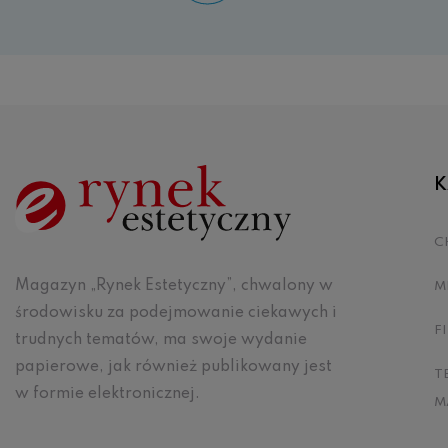
K
C
Magazyn „Rynek Estetyczny”, chwalony w
M
środowisku za podejmowanie ciekawych i
F
trudnych tematów, ma swoje wydanie
papierowe, jak również publikowany jest
T
w formie elektronicznej.
M