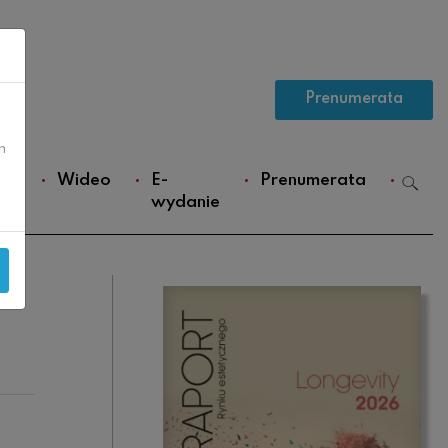
Prenumerata
m
ws
Wideo
E-
Prenumerata
wydanie