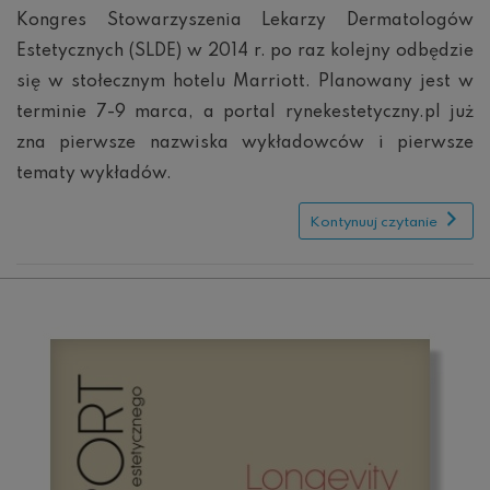
SLDE:
Kongres Stowarzyszenia Lekarzy Dermatologów
Znamy
Estetycznych (SLDE) w 2014 r. po raz kolejny odbędzie
pierwszych
wykładowców
się w stołecznym hotelu Marriott. Planowany jest w
i
tematy
terminie 7-9 marca, a portal rynekestetyczny.pl już
zna pierwsze nazwiska wykładowców i pierwsze
tematy wykładów.
Kontynuuj czytanie