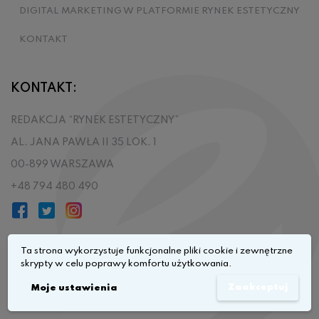
DIGITAL MARKETING W PLATFORMIE RYNEK ESTETYCZNY
KONTAKT
KONTAKT:
REDAKCJA “RYNEK ESTETYCZNY”
AL. JANA PAWŁA II 35 LOK. 1
00-899 WARSZAWA
+48 794 480 490
Ta strona wykorzystuje funkcjonalne pliki cookie i zewnętrzne
skrypty w celu poprawy komfortu użytkowania.
Przejdź do góry
Zaakceptuj
Moje ustawienia
© 2026
Rynek Estetyczny
All rights reserved.