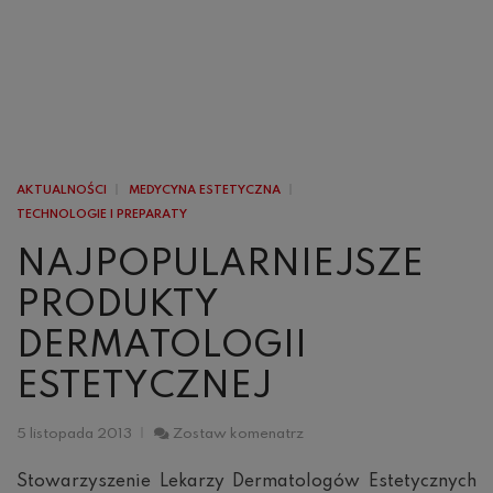
AKTUALNOŚCI
MEDYCYNA ESTETYCZNA
TECHNOLOGIE I PREPARATY
NAJPOPULARNIEJSZE
PRODUKTY
DERMATOLOGII
ESTETYCZNEJ
Najpopularniejsze
5 listopada 2013
Zostaw komenatrz
produkty
dermatologii
Stowarzyszenie Lekarzy Dermatologów Estetycznych
estetycznej