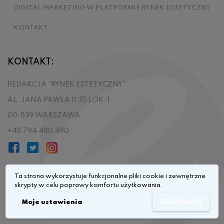
DIGITAL MARKETING W PLATFORMIE RYNEK ESTETYCZNY
KONTAKT
KONTAKT:
REDAKCJA “RYNEK ESTETYCZNY”
AL. JANA PAWŁA II 35 LOK. 1
00-899 WARSZAWA
+48 794 480 490
Ta strona wykorzystuje funkcjonalne pliki cookie i zewnętrzne
skrypty w celu poprawy komfortu użytkowania.
Przejdź do góry
Zaakceptuj
Moje ustawienia
© 2026
Rynek Estetyczny
All rights reserved.