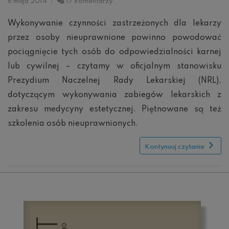
do
8 maja 2014
17 komentarzy
Naczelna
Rada
Wykonywanie czynności zastrzeżonych dla lekarzy
Lekarska
przez osoby nieuprawnione powinno powodować
ws.
zabiegów
pociągnięcie tych osób do odpowiedzialności karnej
estetycznych
lub cywilnej – czytamy w oficjalnym stanowisku
Prezydium Naczelnej Rady Lekarskiej (NRL),
dotyczącym wykonywania zabiegów lekarskich z
zakresu medycyny estetycznej. Piętnowane są też
szkolenia osób nieuprawnionych.
Kontynuuj czytanie