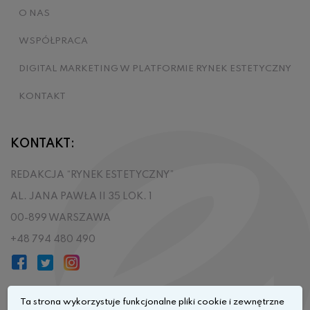
O NAS
WSPÓŁPRACA
DIGITAL MARKETING W PLATFORMIE RYNEK ESTETYCZNY
KONTAKT
KONTAKT:
REDAKCJA “RYNEK ESTETYCZNY”
AL. JANA PAWŁA II 35 LOK. 1
00-899 WARSZAWA
+48 794 480 490
Ta strona wykorzystuje funkcjonalne pliki cookie i zewnętrzne