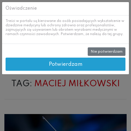
Oświadczenie
Treści w portalu są kierowane do osób posiadających wykształcenie w
dziedzinie medycyny lub ochrony zdrowia oraz profesjonalistów,
zajmujących się używaniem lub obrotem wyrobami medycznymi w
ramach czynności zawodowych. Potwierdzam, że należę do tej grupy.
Nie potwierdzam
Skip
Prenumerata
to
content
Potwierdzam
TAG:
MACIEJ MIŁKOWSKI