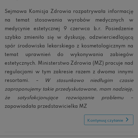
Komisja
o
Sejmowa Komisja Zdrowia rozpatrywała informację
wyrobach
na temat stosowania wyrobów medycznych w
medycznych
kosmetologach
medycynie estetycznej 9 czerwca b.r. Posiedzenie
i
lekarzach
szybko zmieniło się w dyskusję, odzwierciedlającą
spór środowiska lekarskiego z kosmetologicznym na
temat uprawnień do wykonywania zabiegów
estetycznych. Ministerstwo Zdrowia (MZ) pracuje nad
regulacjami w tym zakresie razem z dwoma innymi
resortami. –
W stosunkowo niedługim czasie
zaproponujemy takie przedyskutowane, mam nadzieję,
że satysfakcjonujące rozwiązanie problemu
–
zapowiadała przedstawicielka MZ
Kontynuuj czytanie