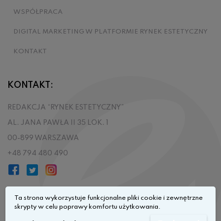
WSPÓŁPRACA
DIGITAL MARKETING W PLATFORMIE RYNEK ESTETYCZNY
KONTAKT
KONTAKT:
REDAKCJA “RYNEK ESTETYCZNY”
AL. JANA PAWŁA II 35 LOK. 1
00-899 WARSZAWA
+48 794 480 490
Ta strona wykorzystuje funkcjonalne pliki cookie i zewnętrzne
skrypty w celu poprawy komfortu użytkowania.
Przejdź do góry