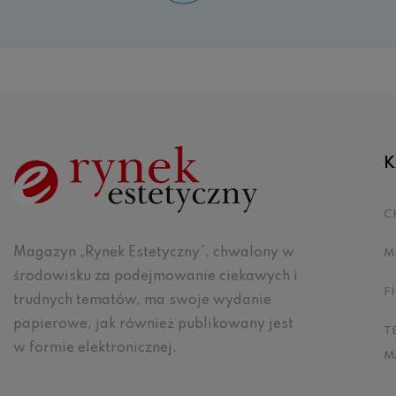
K
C
Magazyn „Rynek Estetyczny”, chwalony w
M
środowisku za podejmowanie ciekawych i
F
trudnych tematów, ma swoje wydanie
papierowe, jak również publikowany jest
T
w formie elektronicznej.
M