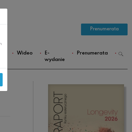
Prenumerata
m
ws
Wideo
E-
Prenumerata
wydanie