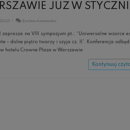
RSZAWIE JUŻ W STYCZN
Konferencja
a 2023
Zostaw komenatrz
Off
Label
l zaprasza na VIII sympozjum pt.: “Uniwersalne wzorce e
w
Warszawie
ete – dolne piętro twarzy i szyja cz. II”. Konferencja odbędz
już
a w hotelu Crowne Plaza w Warszawie
w
styczniu
Kontynuuj czyt