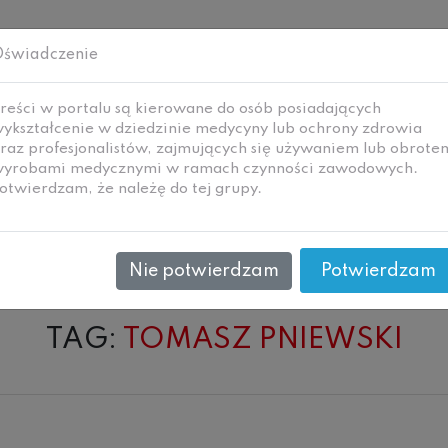
świadczenie
reści w portalu są kierowane do osób posiadających
ykształcenie w dziedzinie medycyny lub ochrony zdrowia
raz profesjonalistów, zajmujących się używaniem lub obrote
yrobami medycznymi w ramach czynności zawodowych.
i
Technologie i
Wywiady
Ne
otwierdzam, że należę do tej grupy.
zanie
materiały
Nie potwierdzam
Potwierdzam
TAG:
TOMASZ PNIEWSKI