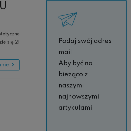
IU
stetyczne
Podaj swój adres
ie się 21
mail
Aby być na
anie
bieżąco z
naszymi
najnowszymi
artykułami