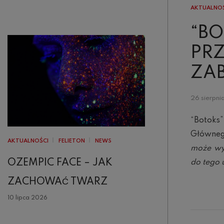
AKTUALNO
“BO
PRZ
ZA
26 sierpn
“Botoks
Główneg
AKTUALNOŚCI
FELIETON
NEWS
może wyk
OZEMPIC FACE – JAK
do tego 
ZACHOWAĆ TWARZ
10 lipca 2026