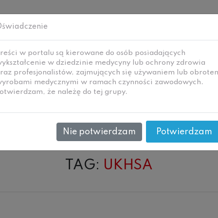
świadczenie
reści w portalu są kierowane do osób posiadających
ykształcenie w dziedzinie medycyny lub ochrony zdrowia
raz profesjonalistów, zajmujących się używaniem lub obrote
yrobami medycznymi w ramach czynności zawodowych.
i
Technologie i
Wywiady
Ne
otwierdzam, że należę do tej grupy.
zanie
materiały
Nie potwierdzam
Potwierdzam
TAG:
UKHSA