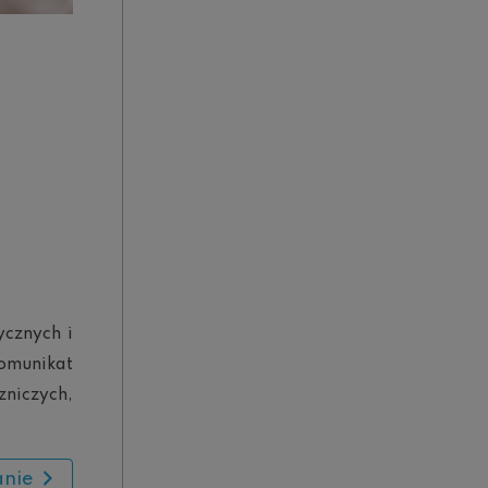
cznych i
omunikat
zniczych,
anie