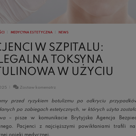
ŚCI
MEDYCYNA ESTETYCZNA
NEWS
JENCI W SZPITALU:
ELEGALNA TOKSYNA
TULINOWA W UŻYCIU
Pacjenci
2025
Zostaw komenatrz
w
szpitalu:
amy przed ryzykiem botulizmu po odkryciu przypadków
nielegalna
toksyna
anych po zabiegach estetycznych, w których użyta został
botulinowa
owa
– pisze w komunikacie Brytyjska Agencja Bezpie
w
użyciu
nego. Pacjenci z najcięższymi powikłaniami trafili na
nej opieki medycznej.