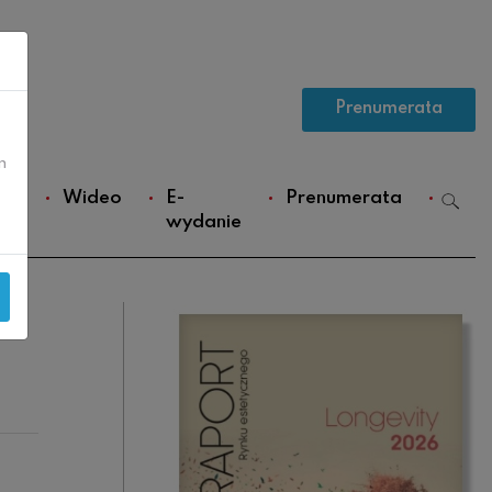
Prenumerata
m
ws
Wideo
E-
Prenumerata
wydanie