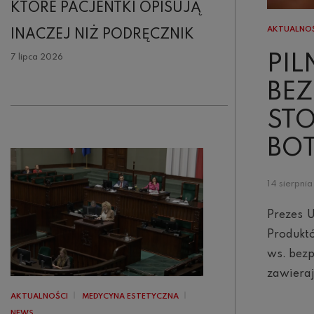
KTÓRE PACJENTKI OPISUJĄ
AKTUALNO
INACZEJ NIŻ PODRĘCZNIK
PIL
7 lipca 2026
BEZ
ST
BO
14 sierpni
Prezes 
Produkt
ws. bezp
zawieraj
AKTUALNOŚCI
MEDYCYNA ESTETYCZNA
NEWS