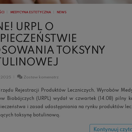
ŚCI
MEDYCYNA ESTETYCZNA
NEWS
NE! URPL O
PIECZEŃSTWIE
OSOWANIA TOKSYNY
TULINOWEJ
Pilne!
a 2025
Zostaw komenatrz
URPL
o
Urzędu Rejestracji Produktów Leczniczych, Wyrobów Medy
bezpieczeństwie
stosowania
ów Biobójczych (URPL) wydał w czwartek (14.08) pilny k
toksyny
ieczeństwa i zasad udostępniania na rynku produktów lec
botulinowej
ących toksynę botulinową.
Kontynuuj czyt