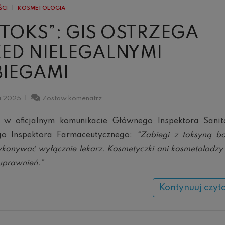
ŚCI
KOSMETOLOGIA
TOKS”: GIS OSTRZEGA
ED NIELEGALNYMI
BIEGAMI
“Botoks”:
ia 2025
Zostaw komenatrz
GIS
ostrzega
” w oficjalnym komunikacie Głównego Inspektora Sanit
przed
nielegalnymi
o Inspektora Farmaceutycznego:
“Zabiegi z toksyną bo
zabiegami
onywać wyłącznie lekarz. Kosmetyczki ani kosmetolodzy
uprawnień.”
Kontynuuj czyt