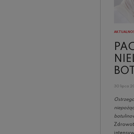
AKTUALNO
PAC
NI
BO
30 lipca 
Ostrzeg
niepożąd
botulin
Zdrowot
intensyw