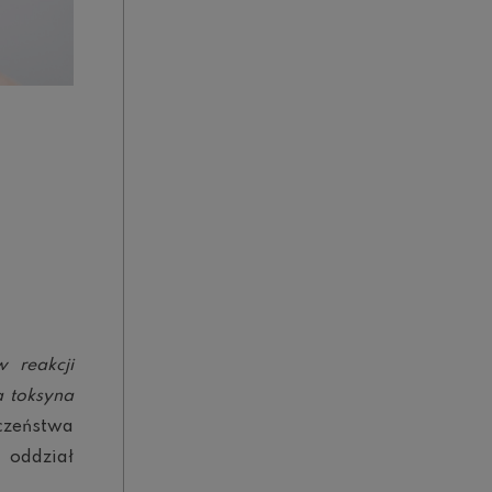
 reakcji
a toksyna
czeństwa
 oddział