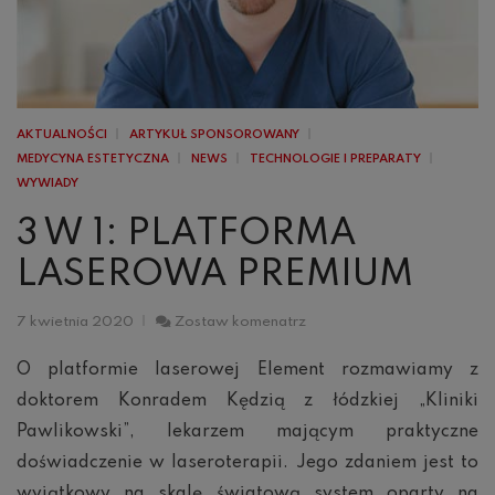
AKTUALNOŚCI
ARTYKUŁ SPONSOROWANY
MEDYCYNA ESTETYCZNA
NEWS
TECHNOLOGIE I PREPARATY
WYWIADY
3 W 1: PLATFORMA
LASEROWA PREMIUM
3
7 kwietnia 2020
Zostaw komenatrz
w
1:
O platformie laserowej Element rozmawiamy z
Platforma
doktorem Konradem Kędzią z łódzkiej „Kliniki
laserowa
premium
Pawlikowski”, lekarzem mającym praktyczne
doświadczenie w laseroterapii. Jego zdaniem jest to
wyjątkowy na skalę światową system oparty na