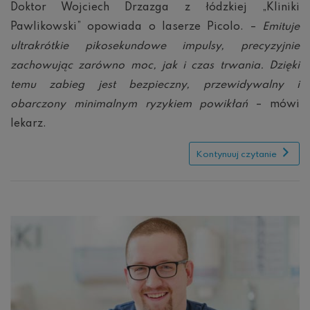
stosowaniu
Doktor Wojciech Drzazga z łódzkiej „Kliniki
lasera
Pawlikowski” opowiada o laserze Picolo. –
Emituje
pikosekundowego
ultrakrótkie pikosekundowe impulsy, precyzyjnie
zachowując zarówno moc, jak i czas trwania. Dzięki
temu zabieg jest bezpieczny, przewidywalny i
obarczony minimalnym ryzykiem powikłań
– mówi
lekarz.
Kontynuuj czytanie