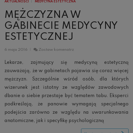
AKTUALNOŚCI
MEDYCYNA ESTETYCZNA
MĘŻCZYZNA W
GABINECIE MEDYCYNY
ESTETYCZNEJ
Mężczyzna
6 maja 2016
Zostaw komenatrz
w
gabinecie
Lekarze, zajmujący się medycyną estetyczną
medycyny
zauważają, że w gabinetach pojawia się coraz więcej
estetycznej
mężczyzn. Szczególnie wśród osób, dla których
wizerunek jest istotny ze względów zawodowych
dbanie o siebie przestaje być tematem tabu. Eksperci
podkreślają, że panowie wymagają specjalnego
podejścia zarówno ze względu na uwarunkowania
anatomiczne, jak i specyfikę psychologiczną