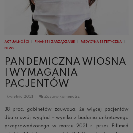
AKTUALNOŚCI
FINANSE I ZARZĄDZANIE
MEDYCYNA ESTETYCZNA
NEWS
PANDEMICZNA WIOSNA
I WYMAGANIA
PACJENTÓW
Pandemiczna
1 kwietnia 2021
Zostaw komenatrz
wiosna
i
38 proc. gabinetów zauważa, że więcej pacjentów
wymagania
dba o swój wygląd – wynika z badania ankietowego
pacjentów
przeprowadzonego w marcu 2021 r. przez Fillmed