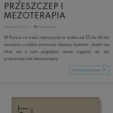
PRZESZCZEP I
MEZOTERAPIA
do
3 kwietnia 2013
1 komentarz
Więcej
włosów:
W Polsce co trzeci mężczyzna w wieku od 25 do 40 lat
Przeszczep
zauważa u siebie pierwsze objawy łysienia. Jeżeli nie
i
mezoterapia
chce się z tym pogodzić może sięgnąć np. po
przeszczep lub mezoterapię.
Kontynuuj czytanie