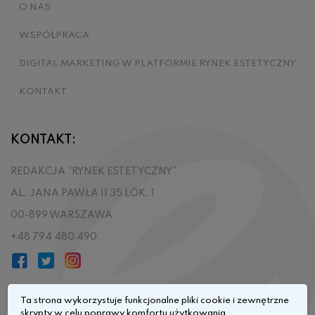
O NAS
WSPÓŁPRACA
DIGITAL MARKETING W PLATFORMIE RYNEK ESTETYCZNY
KONTAKT
KONTAKT:
REDAKCJA “RYNEK ESTETYCZNY”
AL. JANA PAWŁA II 35 LOK. 1
00-899 WARSZAWA
+48 794 480 490
Ta strona wykorzystuje funkcjonalne pliki cookie i zewnętrzne
skrypty w celu poprawy komfortu użytkowania.