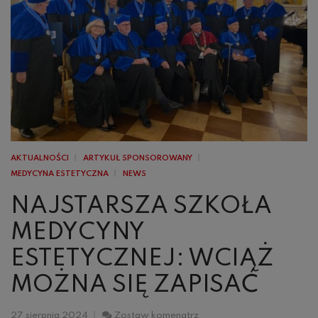
AKTUALNOŚCI
ARTYKUŁ SPONSOROWANY
MEDYCYNA ESTETYCZNA
NEWS
NAJSTARSZA SZKOŁA
MEDYCYNY
ESTETYCZNEJ: WCIĄŻ
MOŻNA SIĘ ZAPISAĆ
Najstarsza
27 sierpnia 2024
Zostaw komenatrz