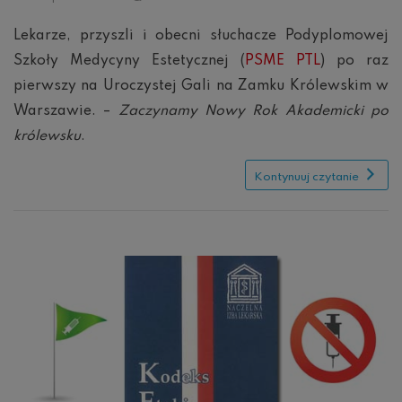
szkoła
medycyny
Lekarze, przyszli i obecni słuchacze Podyplomowej
estetycznej:
Szkoły Medycyny Estetycznej (
PSME PTL
) po raz
wciąż
można
pierwszy na Uroczystej Gali na Zamku Królewskim w
się
zapisać
Warszawie. –
Zaczynamy Nowy Rok Akademicki po
królewsku
.
Kontynuuj czytanie