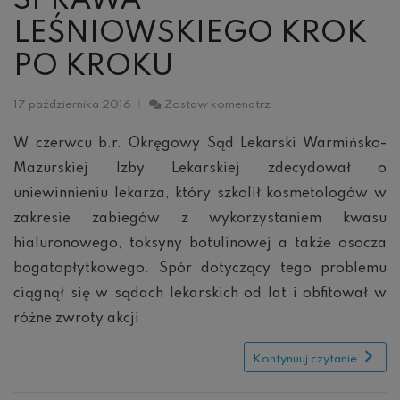
SPRAWA
LEŚNIOWSKIEGO KROK
PO KROKU
Sprawa
17 października 2016
Zostaw komenatrz
Leśniowskiego
krok
W czerwcu b.r. Okręgowy Sąd Lekarski Warmińsko-
po
Mazurskiej Izby Lekarskiej zdecydował o
kroku
uniewinnieniu lekarza, który szkolił kosmetologów w
zakresie zabiegów z wykorzystaniem kwasu
hialuronowego, toksyny botulinowej a także osocza
bogatopłytkowego. Spór dotyczący tego problemu
ciągnął się w sądach lekarskich od lat i obfitował w
różne zwroty akcji
Kontynuuj czytanie