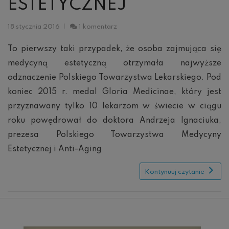
ESTETYCZNEJ
do
18 stycznia 2016
1 komentarz
Gloria
Medicinae:
To pierwszy taki przypadek, że osoba zajmująca się
Odznaczenie
medycyną estetyczną otrzymała najwyższe
PTL
dla
odznaczenie Polskiego Towarzystwa Lekarskiego. Pod
lekarza
medycyny
koniec 2015 r. medal Gloria Medicinae, który jest
estetycznej
przyznawany tylko 10 lekarzom w świecie w ciągu
roku powędrował do doktora Andrzeja Ignaciuka,
prezesa Polskiego Towarzystwa Medycyny
Estetycznej i Anti-Aging
Kontynuuj czytanie