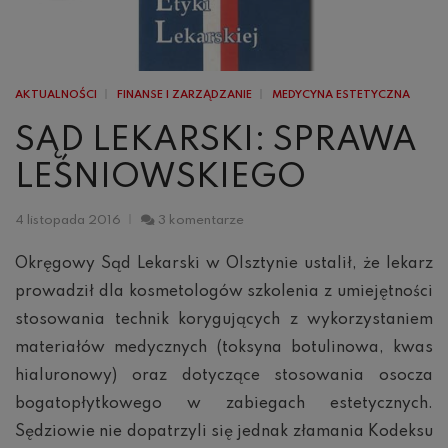
AKTUALNOŚCI
FINANSE I ZARZĄDZANIE
MEDYCYNA ESTETYCZNA
SĄD LEKARSKI: SPRAWA
LEŚNIOWSKIEGO
do
4 listopada 2016
3 komentarze
Sąd
lekarski:
Okręgowy Sąd Lekarski w Olsztynie ustalił, że lekarz
sprawa
prowadził dla kosmetologów szkolenia z umiejętności
Leśniowskiego
stosowania technik korygujących z wykorzystaniem
materiałów medycznych (toksyna botulinowa, kwas
hialuronowy) oraz dotyczące stosowania osocza
bogatopłytkowego w zabiegach estetycznych.
Sędziowie nie dopatrzyli się jednak złamania Kodeksu