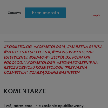
Prenumerata
Zamów:
Empik
KOSMETOLOG
KOSMETOLOGIA
MARZENA GLINKA
,
,
,
MEDYCYNA ESTETYCZNA
PRAWO W MEDYCYNIE
,
ESTETYCZNEJ
SEJMOWY ZESPÓŁ DS. PODIATRII
,
PODOLOGII I KOSMETOLOGII
STOWARZYSZENIE NA
,
RZECZ ROZWOJU KOSMETOLOGII "PRZYJAZNA
KOSMETYKA"
ZARZĄDZANIE GABINETEM
,
KOMENTARZE
Twój adres email nie zostanie opublikowany.