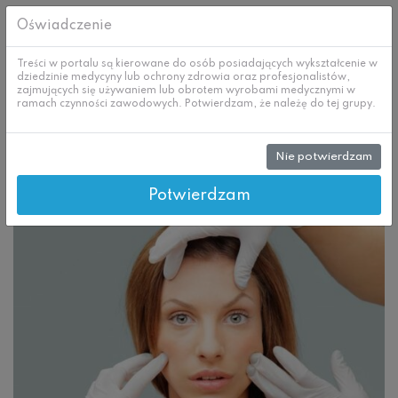
Oświadczenie
Treści w portalu są kierowane do osób posiadających wykształcenie w
dziedzinie medycyny lub ochrony zdrowia oraz profesjonalistów,
zajmujących się używaniem lub obrotem wyrobami medycznymi w
ramach czynności zawodowych. Potwierdzam, że należę do tej grupy.
Nie potwierdzam
Skip
Prenumerata
to
content
Potwierdzam