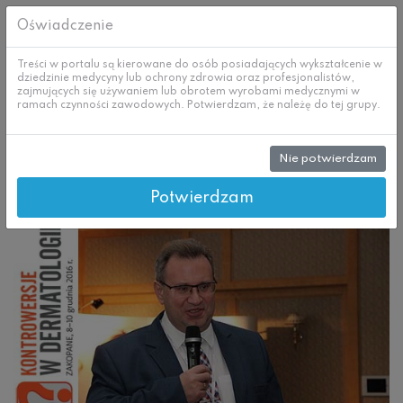
Oświadczenie
Treści w portalu są kierowane do osób posiadających wykształcenie w
dziedzinie medycyny lub ochrony zdrowia oraz profesjonalistów,
zajmujących się używaniem lub obrotem wyrobami medycznymi w
ramach czynności zawodowych. Potwierdzam, że należę do tej grupy.
Nie potwierdzam
Skip
Prenumerata
to
content
Potwierdzam