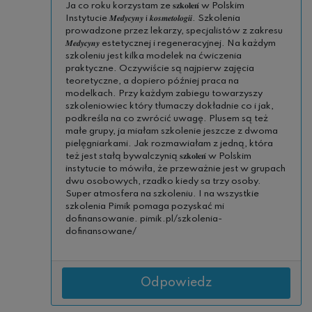
Ja co roku korzystam ze 𝐬𝐳𝐤𝐨𝐥𝐞𝐧́ w Polskim
Instytucie 𝑴𝒆𝒅𝒚𝒄𝒚𝒏𝒚 i 𝒌𝒐𝒔𝒎𝒆𝒕𝒐𝒍𝒐𝒈𝒊𝒊. Szkolenia
prowadzone przez lekarzy, specjalistów z zakresu
𝑴𝒆𝒅𝒚𝒄𝒚𝒏𝒚 estetycznej i regeneracyjnej. Na każdym
szkoleniu jest kilka modelek na ćwiczenia
praktyczne. Oczywiście są najpierw zajęcia
teoretyczne, a dopiero później praca na
modelkach. Przy każdym zabiegu towarzyszy
szkoleniowiec który tłumaczy dokładnie co i jak,
podkreśla na co zwrócić uwagę. Plusem są też
małe grupy, ja miałam szkolenie jeszcze z dwoma
pielęgniarkami. Jak rozmawiałam z jedną, która
też jest stałą bywalczynią 𝐬𝐳𝐤𝐨𝐥𝐞𝐧́ w Polskim
instytucie to mówiła, że przeważnie jest w grupach
dwu osobowych, rzadko kiedy sa trzy osoby.
Super atmosfera na szkoleniu. I na wszystkie
szkolenia Pimik pomaga pozyskać mi
dofinansowanie. pimik.pl/szkolenia-
dofinansowane/
Odpowiedz