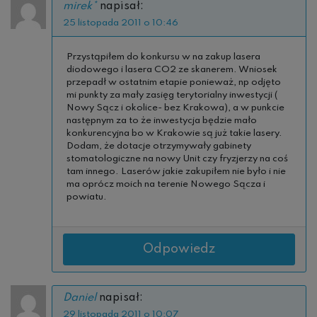
mirek*
napisał:
25 listopada 2011 o 10:46
Przystąpiłem do konkursu w na zakup lasera
diodowego i lasera CO2 ze skanerem. Wniosek
przepadł w ostatnim etapie ponieważ, np odjęto
mi punkty za mały zasięg terytorialny inwestycji (
Nowy Sącz i okolice- bez Krakowa), a w punkcie
następnym za to że inwestycja będzie mało
konkurencyjna bo w Krakowie są już takie lasery.
Dodam, że dotacje otrzymywały gabinety
stomatologiczne na nowy Unit czy fryzjerzy na coś
tam innego. Laserów jakie zakupiłem nie było i nie
ma oprócz moich na terenie Nowego Sącza i
powiatu.
Odpowiedz
Daniel
napisał:
29 listopada 2011 o 10:07