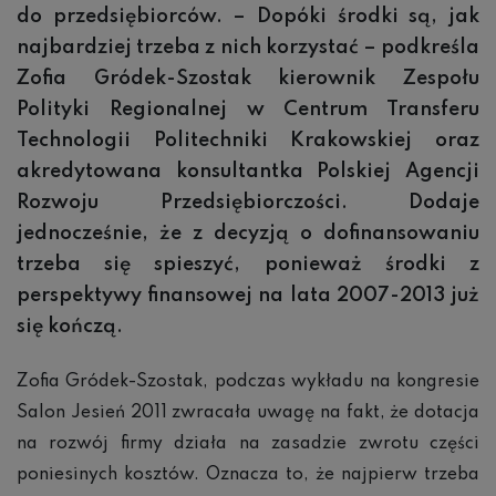
do przedsi
ębiorców. – Dopóki
środki s
ą, jak
najbardziej trzeba z nich korzysta
ć – podkre
śla
Zofia Gródek-Szostak kierownik Zespo
łu
Polityki Regionalnej w Centrum Transferu
Technologii Politechniki Krakowskiej oraz
akredytowana konsultantka Polskiej Agencji
Rozwoju Przedsi
ębiorczo
ści. Dodaje
jednocze
śnie,
że z decyzj
ą o dofinansowaniu
tr
zeba si
ę spieszy
ć, poniewa
ż
środki z
perspektywy finansowej na lata 2007-2013 ju
ż
si
ę ko
ńcz
ą.
Zofia Gródek-Szostak, podczas wykładu na kongresie
Salon Jesień 2011 zwracała uwagę na fakt, że dotacja
na rozwój firmy działa na zasadzie zwrotu części
poniesinych kosztów. Oznacza to, że najpierw trzeba