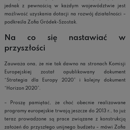
jednak z pewnością w każdym województwie jest
możliwość uzyskania dotacji na rozwój działalności –
podkreśla Zofia Gródek-Szostak.
Na co si
ę nastawia
ć w
przysz
ło
ści
Zauważa ona, że nie tak dawno na stronach Komisji
Europejskiej został opublikowany dokument
“Strategia dla Europy 2020” i kolejny dokument
“Horizon 2020”.
– Proszę pamiętać, że choć obecnie realizowane
programy europejskie trwają jeszcze do 2013 r., to już
teraz prowadzone są prace związane z konstrukcją
założeń do przyszłego unijnego budżetu – mówi Zofia