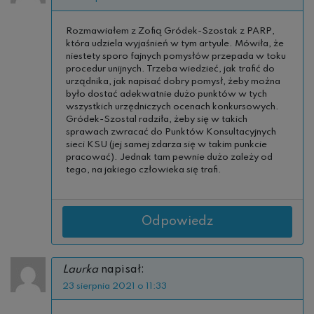
Rozmawiałem z Zofią Gródek-Szostak z PARP,
która udziela wyjaśnień w tym artyule. Mówiła, że
niestety sporo fajnych pomysłów przepada w toku
procedur unijnych. Trzeba wiedzieć, jak trafić do
urządnika, jak napisać dobry pomysł, żeby można
było dostać adekwatnie dużo punktów w tych
wszystkich urzędniczych ocenach konkursowych.
Gródek-Szostal radziła, żeby się w takich
sprawach zwracać do Punktów Konsultacyjnych
sieci KSU (jej samej zdarza się w takim punkcie
pracować). Jednak tam pewnie dużo zależy od
tego, na jakiego człowieka się trafi.
Odpowiedz
Laurka
napisał:
23 sierpnia 2021 o 11:33