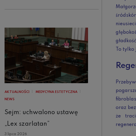
Małgorz
śródskó
nieusie
głęboko
gładkość
To tylko
Rege
Przebyw
pogarsz
AKTUALNOŚCI
MEDYCYNA ESTETYCZNA
fibrobla
NEWS
oraz bez
Sejm: uchwalono ustawę
że trac
„Lex szarlatan”
regenera
3 lipca 2026