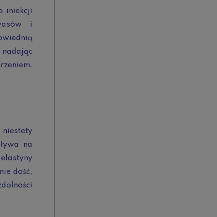
iniekcji
kwasów i
owiednią
 nadając
arzeniem.
niestety
pływa na
 elastyny
nie dość,
dolności