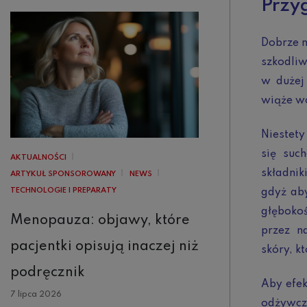
Przy
Dobrze n
szkodliw
w dużej
wiąże wo
Niestety
się suc
AKTUALNOŚCI
składnik
ARTYKUŁ SPONSOROWANY
NEWS
TECHNOLOGIE I PREPARATY
gdyż ab
głębokoś
Menopauza: objawy, które
przez n
pacjentki opisują inaczej niż
skóry, k
podręcznik
Aby efek
7 lipca 2026
odżywcz