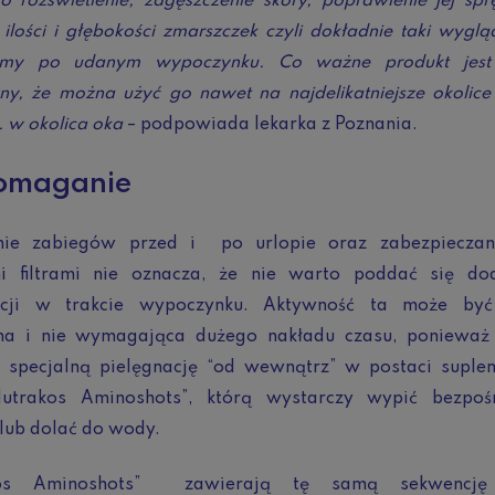
to rozświetlenie, zagęszczenie skóry, poprawienie jej sprę
 ilości i głębokości zmarszczek czyli dokładnie taki wyglą
emy po udanym wypoczynku. Co ważne produkt jest
ny, że można użyć go nawet na najdelikatniejsze okolice
. w okolica oka
– podpowiada lekarka z Poznania.
omaganie
ie zabiegów przed i po urlopie oraz zabezpieczan
i filtrami nie oznacza, że nie warto poddać się do
acji w trakcie wypoczynku. Aktywność ta może być
na i nie wymagająca dużego nakładu czasu, ponieważ
ł specjalną pielęgnację “od wewnątrz” w postaci suple
Nutrakos Aminoshots”, którą wystarczy wypić bezpoś
 lub dolać do wody.
kos Aminoshots” zawierają tę samą sekwencję 