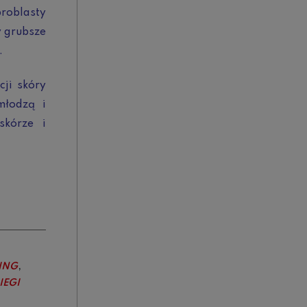
broblasty
y grubsze
.
cji skóry
młodzą i
skórze i
,
ING
IEGI