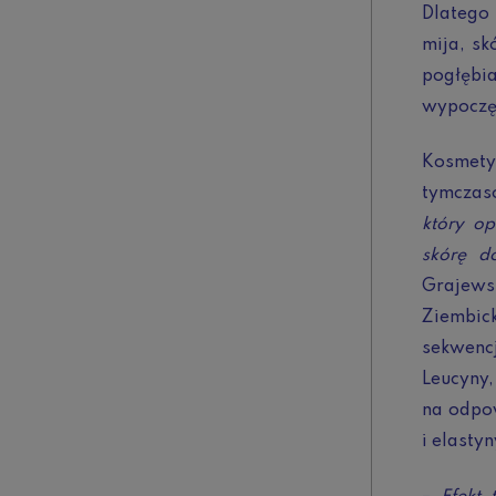
Dlatego
mija, sk
pogłębi
wypoczęt
Kosmety
tymczas
który o
skórę do
Grajew
Ziembick
sekwenc
Leucyny,
na odpow
i elastyn