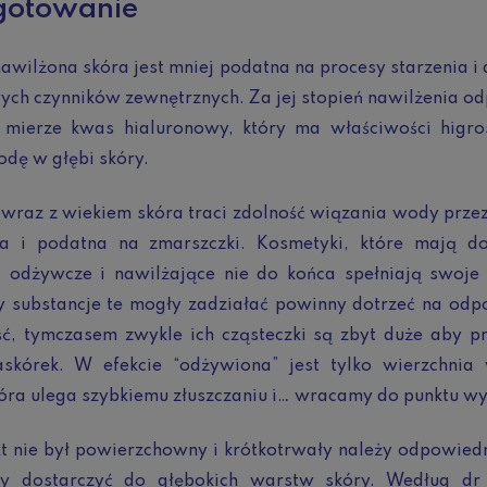
gotowanie
awilżona skóra jest mniej podatna na procesy starzenia i 
ych czynników zewnętrznych. Za jej stopień nawilżenia 
 mierze kwas hialuronowy, który ma właściwości higros
dę w głębi skóry.
 wraz z wiekiem skóra traci zdolność wiązania wody przez
ha i podatna na zmarszczki. Kosmetyki, które mają do
i odżywcze i nawilżające nie do końca spełniają swoje
y substancje te mogły zadziałać powinny dotrzeć na odp
ć, tymczasem zwykle ich cząsteczki są zbyt duże aby p
askórek. W efekcie “odżywiona” jest tylko wierzchnia
tóra ulega szybkiemu złuszczaniu i… wracamy do punktu wy
t nie był powierzchowny i krótkotrwały należy odpowiedn
y dostarczyć do głębokich warstw skóry. Według dr