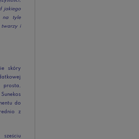
żystości,
d jakiego
 na tyle
 twarzy i
ie skóry
datkowej
 prosta,
 Sunekos
mentu do
rednio z
sześciu