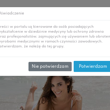
świadczenie
reści w portalu są kierowane do osób posiadających
ykształcenie w dziedzinie medycyny lub ochrony zdrowia
raz profesjonalistów, zajmujących się używaniem lub obrote
yrobami medycznymi w ramach czynności zawodowych.
i
Technologie i
Wywiady
Ne
otwierdzam, że należę do tej grupy.
zanie
materiały
Nie potwierdzam
Potwierdzam