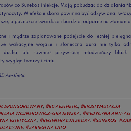
sów co Sunekos iniekcje. Mają pobudzać do działania fi­
atynocyty. W efekcie skóra powinna być odżywiona, włos
j­sze, a paznokcie twardsze i bardziej odporne na złamania
zne i mądrze zaplanowane podejście do letniej pielęgna
 że wakacyjne wojaże i słoneczna aura nie tylko od
 ducha, ale również przywrócą młodzieńczy blask 
y wygląd twarzy i ciału.
BD Aesthetic
,
,
,
UŁ SPONSOROWANY
BD AESTHETIC
BIOSTYMULACJA
,
RZATA WOJNEROWICZ-GRAJEWSKA
MEDYCYNA ANTI-AG
,
,
,
YNA ESTETYCZNA
REGENERACJA SKÓRY
SUNEKOS
ZAB
,
MULACYJNE
ZABIEGI NA LATO