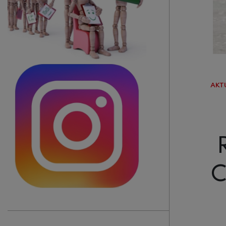
AKT
C