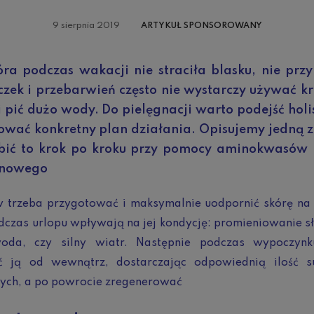
9 sierpnia 2019
ARTYKUŁ SPONSOROWANY
ra podczas wakacji nie straciła blasku, nie przy
zek i przebarwień często nie wystarczy używać 
 i pić dużo wody. Do pielęgnacji warto podejść holi
ować konkretny plan działania. Opisujemy jedną 
obić to krok po kroku przy pomocy aminokwasów 
onowego
 trzeba przygotować i maksymalnie uodpornić skórę na 
dczas urlopu wpływają na jej kondycję: promieniowanie s
oda, czy silny wiatr. Następnie podczas wypoczyn
ć ją od wewnątrz, dostarczając odpowiednią ilość su
ych, a po powrocie zregenerować