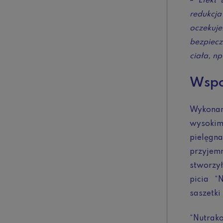
–
Efekt 
redukcja
oczekuj
bezpiecz
ciała, np
Wsp
Wykonan
wysokim
pielęgn
przyjem
stworzy
picia “
saszetki
“Nutra