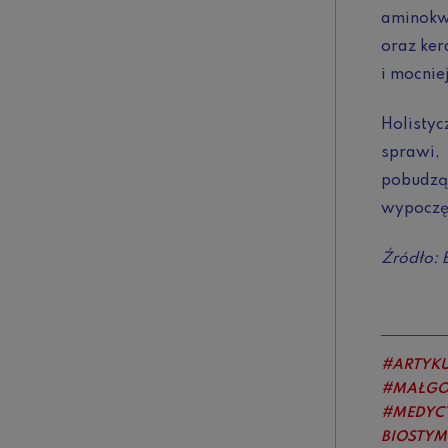
aminokwa
oraz ker
i mocnie
Holistyc
sprawi,
pobudzą
wypoczęt
Źródło: 
ARTYK
MAŁGO
MEDYC
BIOSTY