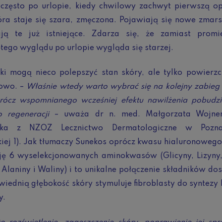
 często po urlopie, kiedy chwilowy zachwyt pierwszą op
óra staje się szara, zmęczona. Pojawiają się nowe zmars
ają te już istniejące. Zdarza się, że zamiast promie
ego wyglądu po urlopie wygląda się starzej.
ki mogą nieco polepszyć stan skóry, ale tylko powierzc
owo. –
Właśnie wtedy warto wybrać się na kolejny zabieg
prócz wspomnianego wcześniej efektu nawilżenia pobudzi
 regeneracji
– uważa dr n. med. Małgorzata Wojner
ska z NZOZ Lecznictwo Dermatologiczne w Poznan
iej 1). Jak tłumaczy Sunekos oprócz kwasu hialuronoweg
ję 6 wyselekcjonowanych aminokwasów (Glicyny, Lizyny, 
 Alaniny i Waliny) i to unikalne połączenie składników do
iednią głębokość skóry stymuluje fibroblasty do syntezy
y.