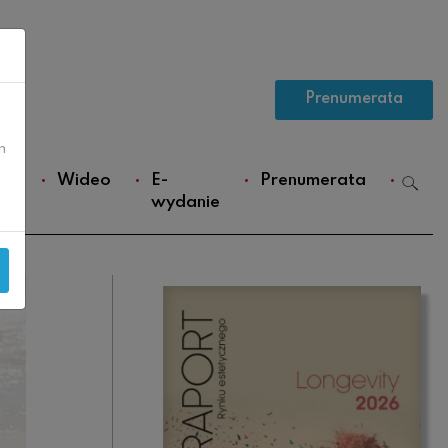
Prenumerata
m
ws
Wideo
E-
Prenumerata
wydanie