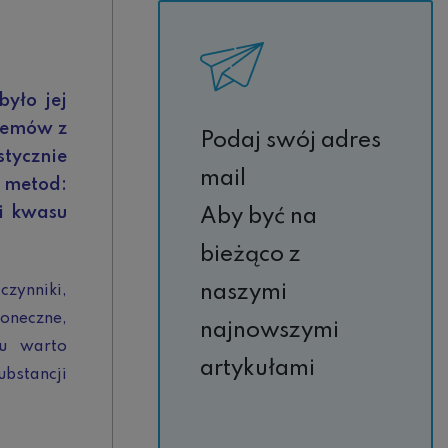
było jej
kremów z
Podaj swój adres
stycznie
mail
z metod:
i kwasu
Aby być na
bieżąco z
naszymi
czynniki,
łoneczne,
najnowszymi
ku warto
artykułami
bstancji