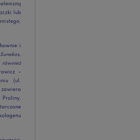
alenizną
zczki lub
nistego,
hownie i
 Sunekos,
 również
owicz –
iu (ul.
o zawiera
Proliny,
starczone
 kolagenu