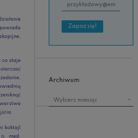
działanie
odpowiada
kopijne,
 co staje
starczać
 zadanie,
Archiwum
owiednią
rzeniknąć
Archiwum
Wybierz miesiąc
 warstwa
jścia.
i koktajl
 n. med.