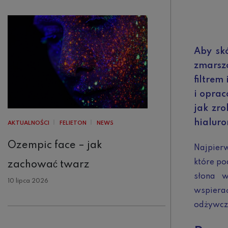
Aby skó
zmarszc
filtrem
i oprac
jak zr
hialur
AKTUALNOŚCI
FELIETON
NEWS
Ozempic face – jak
Najpierw
które po
zachować twarz
słona w
10 lipca 2026
wspiera
odżywcz