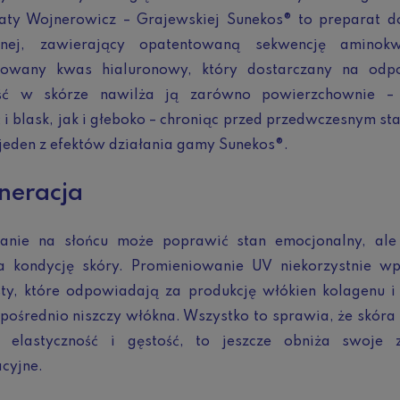
aty Wojnerowicz – Grajewskiej Sunekos® to preparat do 
rnej, zawierający opatentowaną sekwencję amino
ciowany kwas hialuronowy, który dostarczany na odp
ść w skórze nawilża ją zarówno powierzchownie –
 i blask, jak i głeboko – chroniąc przed przedwczesnym st
 jeden z efektów działania gamy Sunekos®.
neracja
anie na słońcu może poprawić stan emocjonalny, ale 
a kondycję skóry. Promieniowanie UV niekorzystnie w
sty, które odpowiadają za produkcję włókien kolagenu i
pośrednio niszczy włókna. Wszystko to sprawia, że skóra 
i elastyczność i gęstość, to jeszcze obniża swoje z
cyjne.