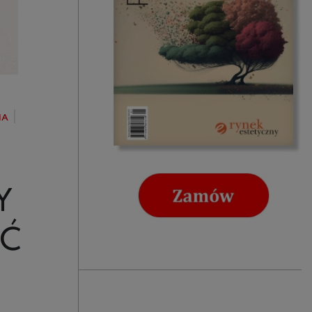
NA
Y
IĆ