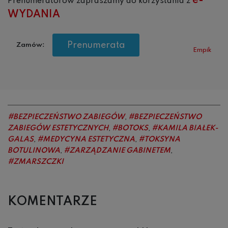
e-
Prenumeratorów zapraszamy do korzystania z
WYDANIA
Prenumerata
Zamów:
Empik
BEZPIECZEŃSTWO ZABIEGÓW
BEZPIECZEŃSTWO
,
ZABIEGÓW ESTETYCZNYCH
BOTOKS
KAMILA BIAŁEK-
,
,
GALAS
MEDYCYNA ESTETYCZNA
TOKSYNA
,
,
BOTULINOWA
ZARZĄDZANIE GABINETEM
,
,
ZMARSZCZKI
KOMENTARZE