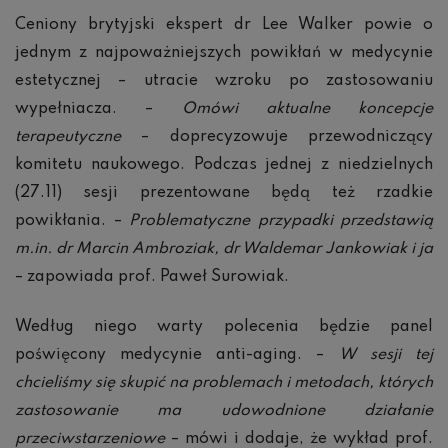
Ceniony brytyjski ekspert dr Lee Walker powie o
jednym z najpoważniejszych powikłań w medycynie
estetycznej – utracie wzroku po zastosowaniu
wypełniacza. –
Omówi aktualne koncepcje
terapeutyczne
– doprecyzowuje przewodniczący
komitetu naukowego. Podczas jednej z niedzielnych
(27.11) sesji prezentowane będą też rzadkie
powikłania. –
Problematyczne przypadki przedstawią
m.in. dr Marcin Ambroziak, dr Waldemar Jankowiak i ja
– zapowiada prof. Paweł Surowiak.
Według niego warty polecenia będzie panel
poświęcony medycynie anti-aging. –
W sesji tej
chcieliśmy się skupić na problemach i metodach, których
zastosowanie ma udowodnione działanie
przeciwstarzeniowe
– mówi i dodaje, że wykład prof.